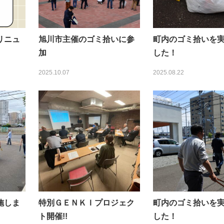
リニュ
旭川市主催のゴミ拾いに参
町内のゴミ拾いを
加
した！
2025.10.07
2025.08.22
施しま
特別ＧＥＮＫＩプロジェク
町内のゴミ拾いを
ト開催!!
した！